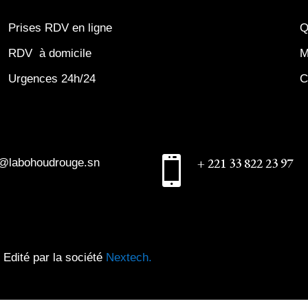
Prises RDV en ligne
Q
RDV à domicile
M
Urgences 24h/24
C

+ 221 33 822 23 97
o@labohoudrouge.sn
 Edité par la société
Nextech.