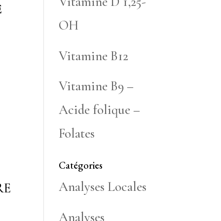
Vitamine D 1,25-
E
OH
Vitamine B12
s
Vitamine B9 –
Acide folique –
Folates
.
Catégories
Analyses Locales
RE
Analyses