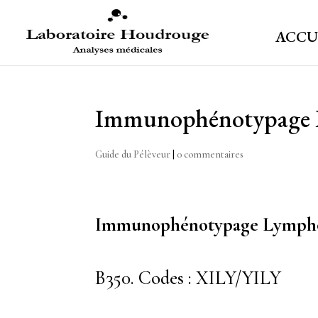
ACCU
Immunophénotypage 
Guide du Pélèveur
|
0 commentaires
Immunophénotypage Lympho
B350. Codes : XILY/YILY