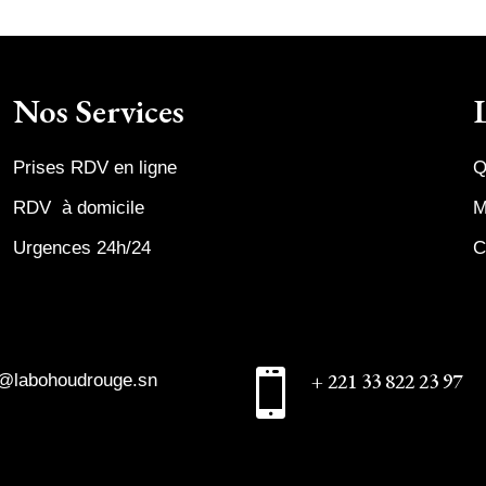
Nos Services
Prises RDV en ligne
Q
RDV à domicile
M
Urgences 24h/24
C

+ 221 33 822 23 97
o@labohoudrouge.sn