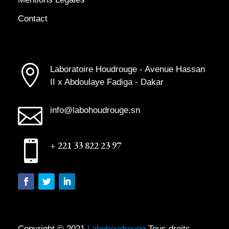
Contact

Laboratoire Houdrouge - Avenue Hassan
II x Abdoulaye Fadiga - Dakar

info@labohoudrouge.sn

+ 221 33 822 23 97
Copyright © 2021
Labohoudrouge
Tous droits